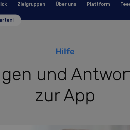
lick
Zielgruppen
Über uns
Plattform
Fee
arten!
Hilfe
agen und Antwor
zur App