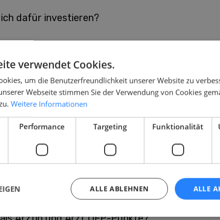
 ich dafür investieren?
ite verwendet Cookies.
n der täglichen Arbeit?
okies, um die Benutzerfreundlichkeit unserer Website zu verbes
unserer Webseite stimmen Sie der Verwendung von Cookies gem
 zu.
Weitere Informationen
ch den Traininig alle Medikamente, die ich im All
Performance
Targeting
Funktionalität
utzen, um medizinische Probleme vor Ort zu lös
EIGEN
ALLE ABLEHNEN
ALLE A
als Ärztin und Arzt DFP-Punkte?