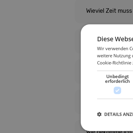
Wieviel Zeit muss
Diese Webse
Hilft mir MEDCH i
Wir verwenden Co
weitere Nutzung 
Cookie-Richtlinie
Beherrsche ich na
Unbedingt
erforderlich
Kann ich MEDCH n
DETAILS ANZ
Wie bekomme ich 