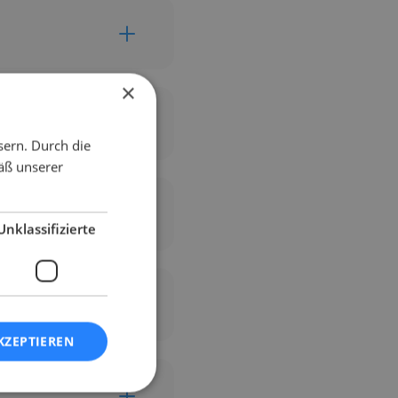
×
sern. Durch die
äß unserer
tag brauche?
Unklassifizierte
en?
KZEPTIEREN