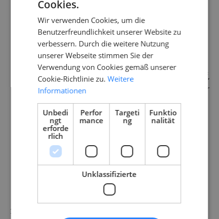
Cookies.
Herstellers.
Wir verwenden Cookies, um die
Die Nutzergruppen umfassen das
Benutzerfreundlichkeit unserer Website zu
medizinische Fachpersonal, das auch bei allen
verbessern. Durch die weitere Nutzung
medizinischen Fachkongressen anwesend ist.
unserer Webseite stimmen Sie der
Verwendung von Cookies gemäß unserer
Der „Auftrag“ der Industrie bezieht sich darauf,
Cookie-Richtlinie zu.
Weitere
dass ein in der Praxis regelmäßig angewandter
Informationen
Wirkstoff in das Training aufgenommen wird,
Unbedi
Perfor
Targeti
Funktio
jedoch nicht auf die inhaltliche Gestaltung.
ngt
mance
ng
nalität
erforde
rlich
Wir sehen die Produzenten des Produktes als
die Experten ihres Produktes. Daher
konsultieren wir die Industriepartner und
Unklassifizierte
bitten um ein Feedback vor allem mit dem
Fokus sicherheitsrelevanter Faktoren.
Die angebotenen Zusatzpakete umfassen