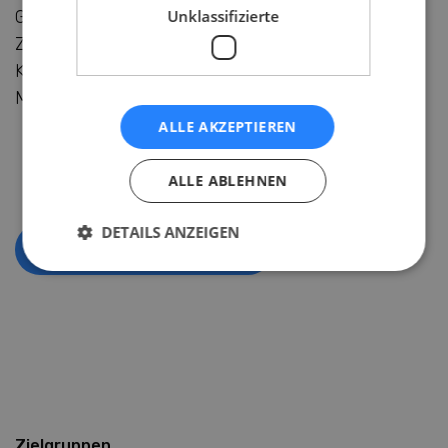
Generation von Ärzt:innen gelingen kann. Ein
Unklassifizierte
Zauberwort ist dabei die Multichannel
Kommunikation, ein Begriff der eigentlich aus dem
Marketing kommt.
ALLE AKZEPTIEREN
ALLE ABLEHNEN
DETAILS ANZEIGEN
Zurück zur Übersicht
Zielgruppen