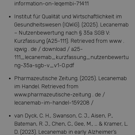
information-on-leqembi-71411
Institut für Qualität und Wirtschaftlichkeit im
Gesundheitswesen (IQWiG). (2025). Lecanemab
– Nutzenbewertung nach § 35a SGB V:
Kurzfassung (A25-111). Retrieved from www .
iqwig . de / download / a25-
111_lecanemab_kurzfassung_nutzenbewertu
ng-35a-sgb-v_v1-0.pdf
Pharmazeutische Zeitung. (2025). Lecanemab
im Handel. Retrieved from
www.pharmazeutische-zeitung . de /
lecanemab-im-handel-159208 /
van Dyck, C. H., Swanson, C. J., Aisen, P.,
Bateman, R. J., Chen, C., Gee, M., … & Kramer, L.
D. (2023). Lecanemab in early Alzheimer’s