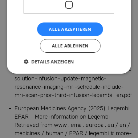
European Medicines Agency. (2025). Direct
healthcare professional communication
(DHPC): Lecanemab (Leqembi) – Update of
ALLE AKZEPTIEREN
magnetic resonance imaging (MRI) schedule.
Retrieved from www . ema . europa . eu / en /
ALLE ABLEHNEN
documents / dhpc / direct-healthcare-
professional-communication-dhpc-
DETAILS ANZEIGEN
lecanemab-leqembi-100-mg-ml-concentrate-
solution-infusion-update-magnetic-
resonance-imaging-mri-schedule-include-
mri-scan-prior-third-infusion-leqembi_en.pdf
European Medicines Agency. (2025). Leqembi:
EPAR – More information on Leqembi.
Retrieved from www . ema . europa . eu / en /
medicines / human / EPAR / leqembi # more-