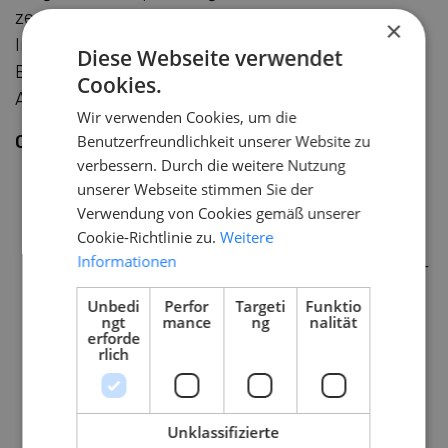
zentrale Spannung bestehen, ein hoher
×
Innovationswert bei gleichzeitig begrenzter
Diese Webseite verwendet
Effektstärke und großem organisatorischem
Cookies.
Aufwand in der Versorgung.
Wir verwenden Cookies, um die
Quellen (Literaturverzeichnis)
Benutzerfreundlichkeit unserer Website zu
verbessern. Durch die weitere Nutzung
arznei-telegramm. (2025). Lecanemab
unserer Webseite stimmen Sie der
(Leqembi) bei früher Alzheimer-Erkrankung.
Verwendung von Cookies gemäß unserer
Cookie-Richtlinie zu.
Weitere
Retrieved from www.arznei-
Informationen
telegramm.com/de/6443/lecanemab-leqembi-
bei-frueher-alzheimer-erkrankung
Unbedi
Perfor
Targeti
Funktio
ngt
mance
ng
nalität
European Medicines Agency. (2025). Leqembi:
erforde
rlich
EPAR – Product information (Deutsch).
Retrieved from www . ema . europa . eu / de /
documents / product-information / leqembi-
Unklassifizierte
epar-product-information_de.pdf