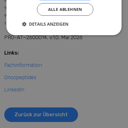
8 Giunta G et al. European Myeloma Network (EMN) Meeting, P61,
10-12 Apr 2025.
ALLE ABLEHNEN
9 Mancuso K et al. 2026, European Journal of Haematology (2026):
1–9.
DETAILS ANZEIGEN
PRO-AT—2600014, v.1.0, Mai 2026
Links:
Fachinformation
Oncopeptides
LinkedIn
Zurück zur Übersicht